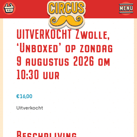
Skip
to
UITVERKOCHT Zwolle,
content
‘Unboxed’ op zondag
9 augustus 2026 om
10:30 uur
€
16,00
Uitverkocht
Beschrijving