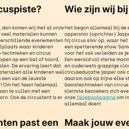
rcuspiste?
Wie zijn wij bi
e, dan komen wij met al onze
Het begon allemaal bij de 
en veel materialen kunnen
oppersnor (oprichter) Jaspe
erschillende evenementen.
hij circus snor op, waar h
eelplaats waar kinderen
een spetterende show. Same
 technieken en circus
voor het vak verleiden ze j
lopen op een bal of koord,
Een wereld vol sterke man
len. De ervaring leert dat
en ouderwets grappige clow
aterialen alle kinderen wel
circuseducatie jasper ook di
is een van de leukste
daarom ook op bijna elke 
at! Om het feest helemaal
basistechnieken van circu
aan te vullen met een
kleinste bezoekers zich ev
orn. Ook de circustent is er
onze
facebookpagina
om in
allemaal doen!
ten past een
Maak jouw ev