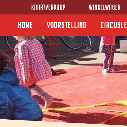
KAARTVERKOOP
WINKELWAGEN
HOME
VOORSTELLING
CIRCUSL
Skip
to
content