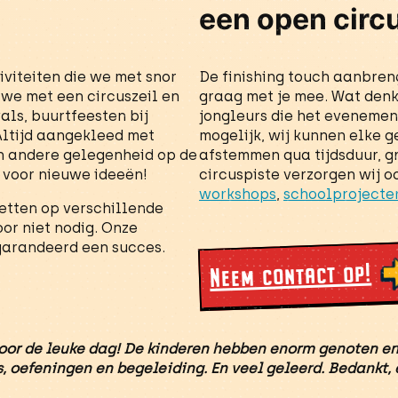
een open circ
iviteiten die we met snor
De finishing touch aanbre
 we met een circuszeil en
graag met je mee. Wat denk 
als, buurtfeesten bij
jongleurs die het evenement
Altijd aangekleed met
mogelijk, wij kunnen elke 
en andere gelegenheid op de
afstemmen qua tijdsduur, gr
n voor nieuwe ideeën!
circuspiste verzorgen wij 
workshops
,
schoolprojecte
zetten op verschillende
oor niet nodig. Onze
garandeerd een succes.
Neem contact op!
oor de leuke dag! De kinderen hebben enorm genoten e
, oefeningen en begeleiding. En veel geleerd. Bedankt, 