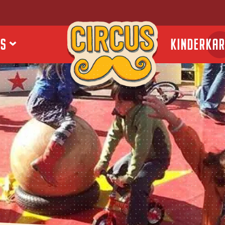
ES
KINDERKA
Kom je ook?
Circus
Snor