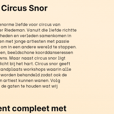
j Circus Snor
enorme liefde voor circus van
r Riedeman. Vanuit die liefde richtte
et heden en verleden samenkomen in
n met jonge artiesten met passie
e om in een andere wereld te stappen.
nen, beeldschone koorddanseressen
ns. Maar naast circus snor ligt
cht bij het hart. Circus snor geeft
standplaats workshops waarin alle
s worden behandeld zodat ook de
en artiest kunnen wanen. Volg
 de gaten te houden wat wij
ent compleet met