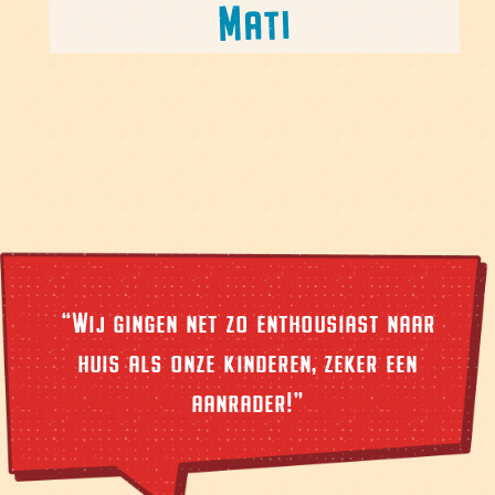
Mati
LUCHTACROBAAT
“Wij gingen net zo enthousiast naar
huis als onze kinderen, zeker een
aanrader!”